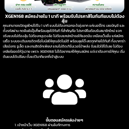
XGEN168 สมัครง่ายใน 1 นาที พร้อมรับโปรคาสิโนทันทีแบบไม่ต้อง
ลุ้น
คุณสามารถเปิดยูสใหม่ได้ใน 1 นาที แบบไม่ต้องกรอกอะไรยุ่งยาก แค่เบอร์โทร เลขบัญชี และ
ตั้งรหัสผ่าน กดยืนยันปุ๊บก็พร้อมลุยได้ทันที ที่สำคัญคือ โปรคาสิโนต้อนรับสมาชิกใหม่ แจก
จริงแบบไม่ต้องลุ้น ไม่ต้องหมุนวงล้อ ไม่ต้องแคปหน้าจอให้แอดมิน เหมือนเว็บอื่น แค่สมัคร
เสร็จ ระบบจะเติมเครดิตหรือโบนัสให้คุณอัตโนมัติ พร้อมลุยโต๊ะสดทุกค่ายได้ทันที ทั้งบาคาร่า
เสือมังกร รูเล็ต และเกมฮิตอีกเพียบ! แถมไม่ติดเทิร์นเวอร์บ้าพลัง รับแล้วใช้ได้เลย ไม่ต้อง
เคลียร์ยอดให้วุ่นวาย เพราะ XGEN168 ไม่ได้อยากแค่ให้คุณสมัคร แต่เราต้องการให้คุณ เริ่ม
ต้นแบบได้เปรียบ ตั้งแต่วินาทีแรกที่เข้าสู่ระบบ
ขั้นตอนสมัครเล่นง่ายๆ
เข้าหน้าเว็บ XGEN168 ผ่านลิงก์ทางการ