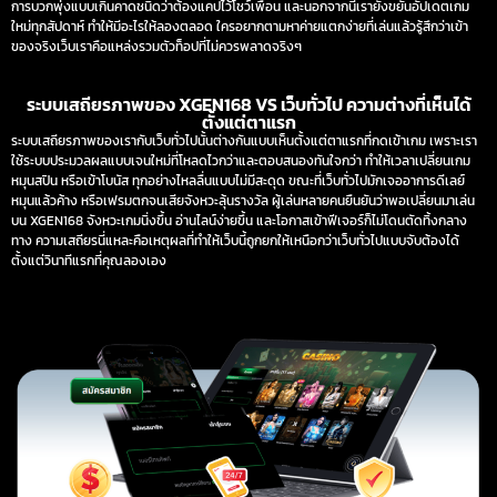
การบวกพุ่งแบบเกินคาดชนิดว่าต้องแคปไว้โชว์เพื่อน และนอกจากนี้เรายังขยันอัปเดตเกม
ใหม่ทุกสัปดาห์ ทำให้มีอะไรให้ลองตลอด ใครอยากตามหาค่ายแตกง่ายที่เล่นแล้วรู้สึกว่าเข้า
ของจริงเว็บเราคือแหล่งรวมตัวท็อปที่ไม่ควรพลาดจริงๆ
ระบบเสถียรภาพของ XGEN168 VS เว็บทั่วไป ความต่างที่เห็นได้
ตั้งแต่ตาแรก
ระบบเสถียรภาพของเรากับเว็บทั่วไปนั้นต่างกันแบบเห็นตั้งแต่ตาแรกที่กดเข้าเกม เพราะเรา
ใช้ระบบประมวลผลแบบเจนใหม่ที่โหลดไวกว่าและตอบสนองทันใจกว่า ทำให้เวลาเปลี่ยนเกม
หมุนสปิน หรือเข้าโบนัส ทุกอย่างไหลลื่นแบบไม่มีสะดุด ขณะที่เว็บทั่วไปมักเจออาการดีเลย์
หมุนแล้วค้าง หรือเฟรมตกจนเสียจังหวะลุ้นรางวัล ผู้เล่นหลายคนยืนยันว่าพอเปลี่ยนมาเล่น
บน XGEN168 จังหวะเกมนิ่งขึ้น อ่านไลน์ง่ายขึ้น และโอกาสเข้าฟีเจอร์ก็ไม่โดนตัดทิ้งกลาง
ทาง ความเสถียรนี่แหละคือเหตุผลที่ทำให้เว็บนี้ถูกยกให้เหนือกว่าเว็บทั่วไปแบบจับต้องได้
ตั้งแต่วินาทีแรกที่คุณลองเอง