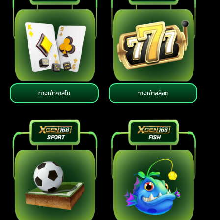
ทางเข้าคาสิโน
ทางเข้าสล็อต