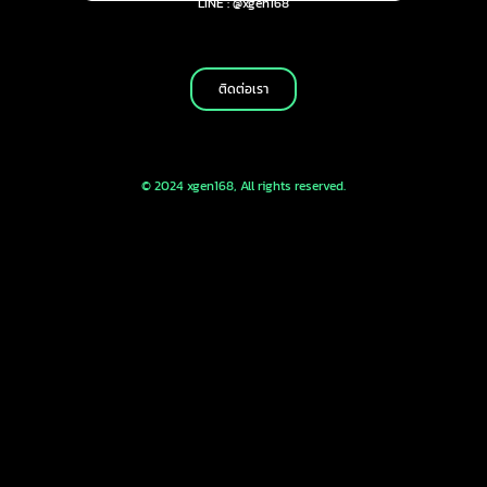
LINE : @xgen168
ติดต่อเรา
© 2024 xgen168, All rights reserved.