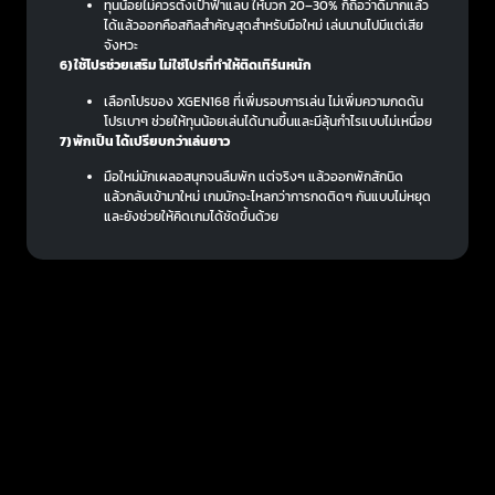
ทุนน้อยไม่ควรตั้งเป้าฟ้าแลบ ให้บวก 20–30% ก็ถือว่าดีมากแล้ว
ได้แล้วออกคือสกิลสำคัญสุดสำหรับมือใหม่ เล่นนานไปมีแต่เสีย
จังหวะ
6) ใช้โปรช่วยเสริม ไม่ใช่โปรที่ทำให้ติดเทิร์นหนัก
เลือกโปรของ XGEN168 ที่เพิ่มรอบการเล่น ไม่เพิ่มความกดดัน
โปรเบาๆ ช่วยให้ทุนน้อยเล่นได้นานขึ้นและมีลุ้นกำไรแบบไม่เหนื่อย
7) พักเป็น ได้เปรียบกว่าเล่นยาว
มือใหม่มักเผลอสนุกจนลืมพัก แต่จริงๆ แล้วออกพักสักนิด
แล้วกลับเข้ามาใหม่ เกมมักจะไหลกว่าการกดติดๆ กันแบบไม่หยุด
และยังช่วยให้คิดเกมได้ชัดขึ้นด้วย